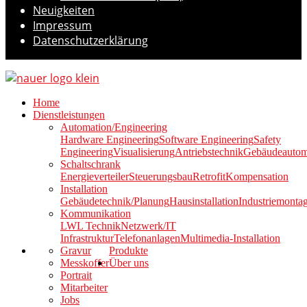
Neuigkeiten
Impressum
Datenschutzerklärung
Home
Dienstleistungen
Automation/Engineering
Hardware Engineering
Software Engineering
Safety
Engineering
Visualisierung
Antriebstechnik
Gebäudeautom
Schaltschrank
Energieverteiler
Steuerungsbau
Retrofit
Kompensation
Installation
Gebäudetechnik/Planung
Hausinstallation
Industriemonta
Kommunikation
LWL Technik
Netzwerk/IT
Infrastruktur
Telefonanlagen
Multimedia-Installation
Gravur
Produkte
Messkoffer
Über uns
Portrait
Mitarbeiter
Jobs