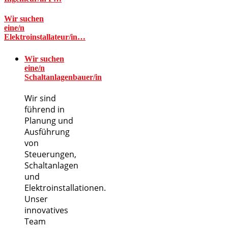
Wir suchen
eine/n
Elektroinstallateur/in…
Wir suchen
eine/n
Schaltanlagenbauer/in
Wir sind
führend in
Planung und
Ausführung
von
Steuerungen,
Schaltanlagen
und
Elektroinstallationen.
Unser
innovatives
Team