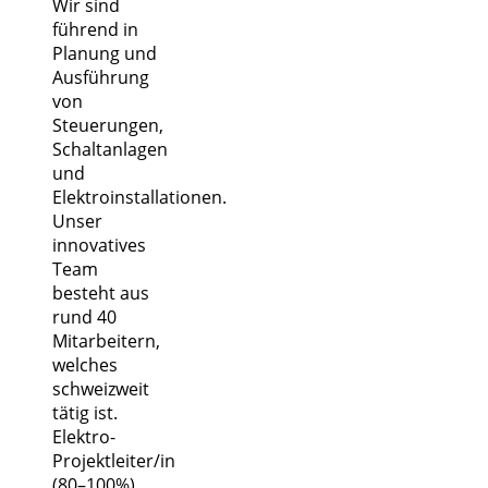
Wir sind
führend in
Planung und
Ausführung
von
Steuerungen,
Schaltanlagen
und
Elektroinstallationen.
Unser
innovatives
Team
besteht aus
rund 40
Mitarbeitern,
welches
schweizweit
tätig ist.
Elektro-
Projektleiter/in
(80–100%)