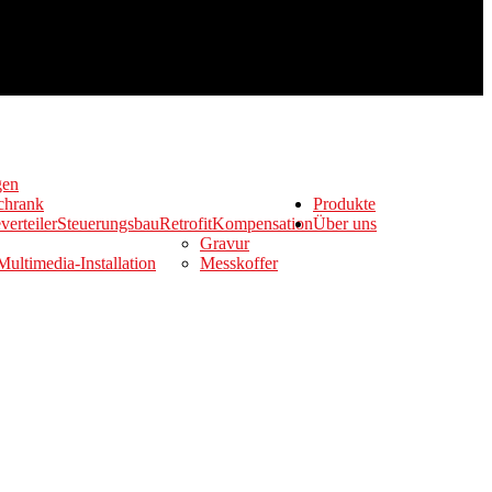
gen
chrank
Produkte
verteiler
Steuerungsbau
Retrofit
Kompensation
Über uns
Gravur
Multimedia-Installation
Messkoffer