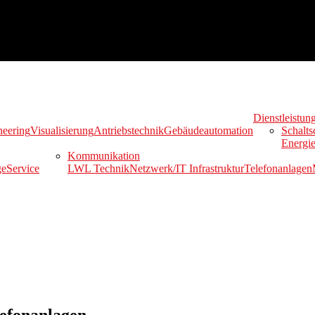
Dienstleistun
neering
Visualisierung
Antriebstechnik
Gebäudeautomation
Schalts
Energie
Kommunikation
ge
Service
LWL Technik
Netzwerk/IT Infrastruktur
Telefonanlagen
lefonanlagen