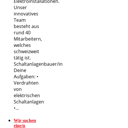
Elektroinstallationen.
Unser
innovatives
Team
besteht aus
rund 40
Mitarbeitern,
welches
schweizweit
tätig ist.
Schaltanlagenbauer/in
Deine
Aufgaben: •
Verdrahten
von
elektrischen
Schaltanlagen
•…
Wir suchen
eine/n