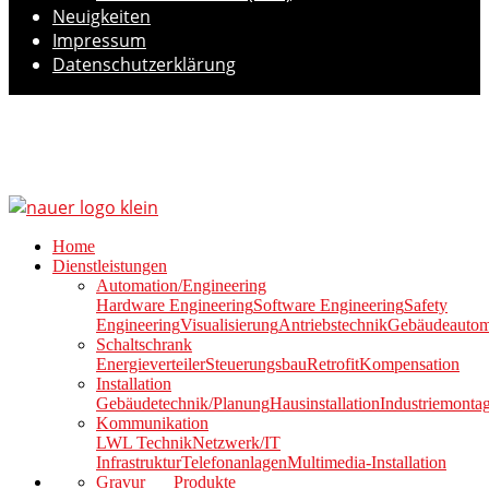
Neuigkeiten
Impressum
Datenschutzerklärung
Home
Dienstleistungen
Automation/Engineering
Hardware Engineering
Software Engineering
Safety
Engineering
Visualisierung
Antriebstechnik
Gebäudeautom
Schaltschrank
Energieverteiler
Steuerungsbau
Retrofit
Kompensation
Installation
Gebäudetechnik/Planung
Hausinstallation
Industriemonta
Kommunikation
LWL Technik
Netzwerk/IT
Infrastruktur
Telefonanlagen
Multimedia-Installation
Gravur
Produkte