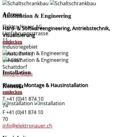
Adresse
Automation & Engineering
Elektro Nauer AG
Hard- & Softwareengineering, Antriebstechnik,
Umfahrungsstrasse
Visualisierung
11
entdecken
Industriegebiet
Reuss, Zone J
CH-6467
Schattdorf
Installation
Google Maps
Planung, Montage & Hausinstallation
Kontakt
entdecken
T +41 (0)41 874 10
74
F +41 (0)41 874 10
70
info@elektronauer.ch