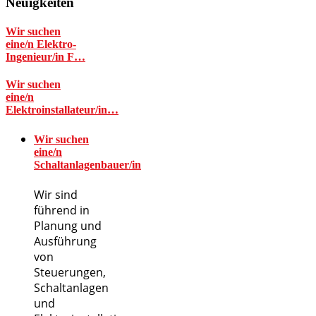
Neuigkeiten
Wir suchen
eine/n Elektro-
Ingenieur/in F…
Wir suchen
eine/n
Elektroinstallateur/in…
Wir suchen
eine/n
Schaltanlagenbauer/in
Wir sind
führend in
Planung und
Ausführung
von
Steuerungen,
Schaltanlagen
und